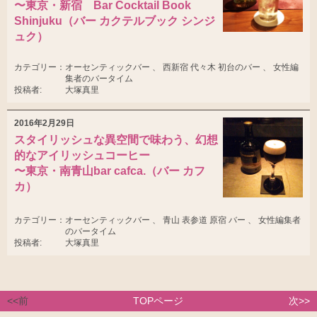
〜東京・新宿 Bar Cocktail Book
Shinjuku（バー カクテルブック シンジ
ュク）
カテゴリー：
オーセンティックバー 、 西新宿 代々木 初台のバー 、 女性編
集者のバータイム
投稿者:
大塚真里
2016年2月29日
スタイリッシュな異空間で味わう、幻想
的なアイリッシュコーヒー
〜東京・南青山bar cafca.（バー カフ
カ）
カテゴリー：
オーセンティックバー 、 青山 表参道 原宿 バー 、 女性編集者
のバータイム
投稿者:
大塚真里
<<前
TOPページ
次>>