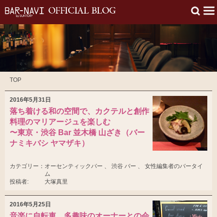
TOP
2016年5月31日
落ち着ける和の空間で、カクテルと創作
料理のマリアージュを楽しむ
〜東京・渋谷 Bar 並木橋 山ざき（バー
ナミキバシ ヤマザキ）
カテゴリー：
オーセンティックバー 、 渋谷 バー 、 女性編集者のバータイ
ム
投稿者:
大塚真里
2016年5月25日
音楽に自転車、多趣味のオーナーとの会