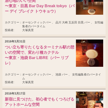
居心地のいい空間
〜東京・目黒 Bar Day Break tokyo（バ
ー デイ ブレイク トウキョウ）
カテゴリー：
オーセンティックバー 、 品川 大崎 五反田 目黒 バー 、 女性編
集者のバータイム
投稿者:
大塚真里
2016年3月31日
つい立ち寄りたくなるターミナル駅の憩
いの空間で、変わり種カクテル
〜東京・池袋 Bar LIBRE（バー リブ
レ）
カテゴリー：
オーセンティックバー 、 池袋 バー 、 女性編集者のバータイ
ム
投稿者:
大塚真里
2016年3月17日
新宿に見つけた、初心者でもくつろげる
アットホームな空間