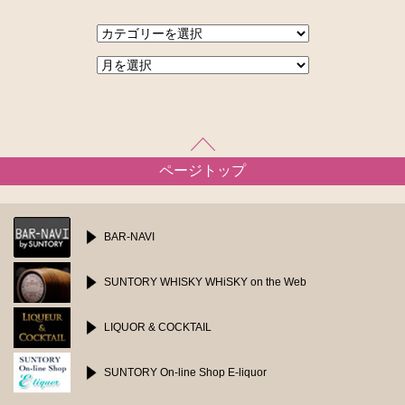
ページトップ
BAR-NAVI
SUNTORY WHISKY
WHiSKY on the Web
LIQUOR & COCKTAIL
SUNTORY On-line Shop
E-liquor