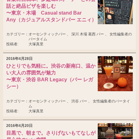
話と絶品ピザを楽しむ
〜東京・木場 Casual stand Bar
Any（カジュアルスタンドバー エニィ）
カテゴリー：
オーセンティックバー 、 深川 木場 葛西 バー 、 女性編集者の
バータイム
投稿者:
大塚真里
2016年4月28日
ひとりでも気軽に。渋谷の新南口、温か
い大人の雰囲気が魅力
〜東京・渋谷 BAR Legacy（バー レガ
シー）
カテゴリー：
オーセンティックバー 、 渋谷 バー 、 女性編集者のバータイ
ム
投稿者:
大塚真里
2016年4月20日
目黒で、朝まで。さりげないもてなしが