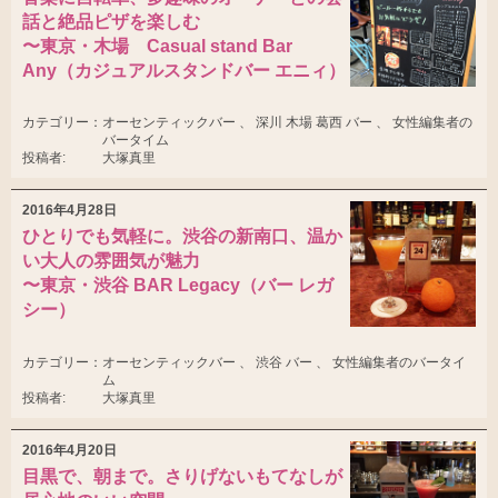
話と絶品ピザを楽しむ
〜東京・木場 Casual stand Bar
Any（カジュアルスタンドバー エニィ）
カテゴリー：
オーセンティックバー 、 深川 木場 葛西 バー 、 女性編集者の
バータイム
投稿者:
大塚真里
2016年4月28日
ひとりでも気軽に。渋谷の新南口、温か
い大人の雰囲気が魅力
〜東京・渋谷 BAR Legacy（バー レガ
シー）
カテゴリー：
オーセンティックバー 、 渋谷 バー 、 女性編集者のバータイ
ム
投稿者:
大塚真里
2016年4月20日
目黒で、朝まで。さりげないもてなしが