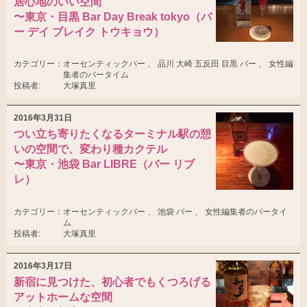
居心地のいい空間
〜東京・目黒 Bar Day Break tokyo（バ
ー デイ ブレイク トウキョウ）
カテゴリー：
オーセンティックバー 、 品川 大崎 五反田 目黒 バー 、 女性編
集者のバータイム
投稿者:
大塚真里
2016年3月31日
つい立ち寄りたくなるターミナル駅の憩
いの空間で、変わり種カクテル
〜東京・池袋 Bar LIBRE（バー リブ
レ）
カテゴリー：
オーセンティックバー 、 池袋 バー 、 女性編集者のバータイ
ム
投稿者:
大塚真里
2016年3月17日
新宿に見つけた、初心者でもくつろげる
アットホームな空間