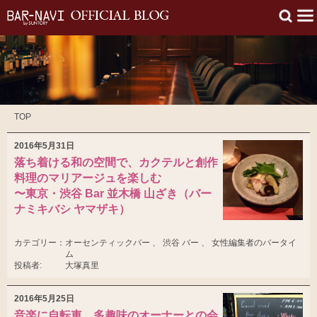
TOP
2016年5月31日
落ち着ける和の空間で、カクテルと創作
料理のマリアージュを楽しむ
〜東京・渋谷 Bar 並木橋 山ざき（バー
ナミキバシ ヤマザキ）
カテゴリー：
オーセンティックバー 、 渋谷 バー 、 女性編集者のバータイ
ム
投稿者:
大塚真里
2016年5月25日
音楽に自転車、多趣味のオーナーとの会