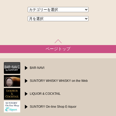
ページトップ
BAR-NAVI
SUNTORY WHISKY
WHiSKY on the Web
LIQUOR & COCKTAIL
SUNTORY On-line Shop
E-liquor