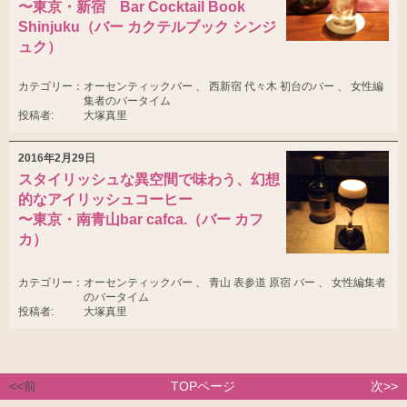
〜東京・新宿 Bar Cocktail Book
Shinjuku（バー カクテルブック シンジ
ュク）
カテゴリー：
オーセンティックバー 、 西新宿 代々木 初台のバー 、 女性編
集者のバータイム
投稿者:
大塚真里
2016年2月29日
スタイリッシュな異空間で味わう、幻想
的なアイリッシュコーヒー
〜東京・南青山bar cafca.（バー カフ
カ）
カテゴリー：
オーセンティックバー 、 青山 表参道 原宿 バー 、 女性編集者
のバータイム
投稿者:
大塚真里
<<前
TOPページ
次>>