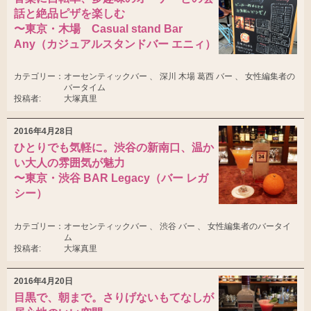
話と絶品ピザを楽しむ
〜東京・木場 Casual stand Bar
Any（カジュアルスタンドバー エニィ）
カテゴリー：
オーセンティックバー 、 深川 木場 葛西 バー 、 女性編集者の
バータイム
投稿者:
大塚真里
2016年4月28日
ひとりでも気軽に。渋谷の新南口、温か
い大人の雰囲気が魅力
〜東京・渋谷 BAR Legacy（バー レガ
シー）
カテゴリー：
オーセンティックバー 、 渋谷 バー 、 女性編集者のバータイ
ム
投稿者:
大塚真里
2016年4月20日
目黒で、朝まで。さりげないもてなしが