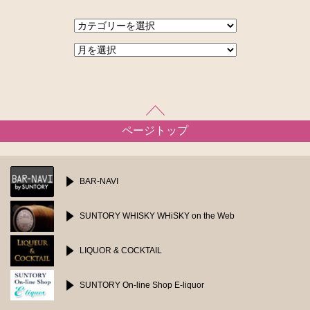
ページトップ
BAR-NAVI
SUNTORY WHISKY
WHiSKY on the Web
LIQUOR & COCKTAIL
SUNTORY On-line Shop
E-liquor