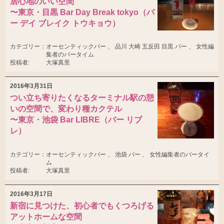
居心地のいい空間
〜東京・目黒 Bar Day Break tokyo（バ
ー デイ ブレイク トウキョウ）
カテゴリー：
オーセンティックバー 、 品川 大崎 五反田 目黒 バー 、 女性編
集者のバータイム
投稿者:
大塚真里
2016年3月31日
つい立ち寄りたくなるターミナル駅の憩
いの空間で、変わり種カクテル
〜東京・池袋 Bar LIBRE（バー リブ
レ）
カテゴリー：
オーセンティックバー 、 池袋 バー 、 女性編集者のバータイ
ム
投稿者:
大塚真里
2016年3月17日
新宿に見つけた、初心者でもくつろげる
アットホームな空間