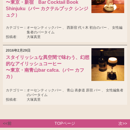
〜東京・新宿 Bar Cocktail Book
Shinjuku（バー カクテルブック シンジ
ュク）
カテゴリー：
オーセンティックバー 、 西新宿 代々木 初台のバー 、 女性編
集者のバータイム
投稿者:
大塚真里
2016年2月29日
スタイリッシュな異空間で味わう、幻想
的なアイリッシュコーヒー
〜東京・南青山bar cafca.（バー カフ
カ）
カテゴリー：
オーセンティックバー 、 青山 表参道 原宿 バー 、 女性編集者
のバータイム
投稿者:
大塚真里
<<前
TOPページ
次>>