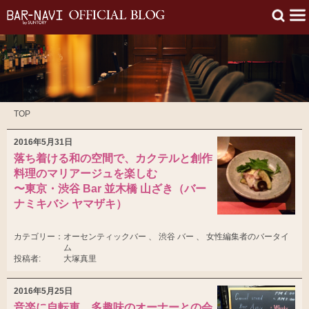
TOP
2016年5月31日
落ち着ける和の空間で、カクテルと創作
料理のマリアージュを楽しむ
〜東京・渋谷 Bar 並木橋 山ざき（バー
ナミキバシ ヤマザキ）
カテゴリー：
オーセンティックバー 、 渋谷 バー 、 女性編集者のバータイ
ム
投稿者:
大塚真里
2016年5月25日
音楽に自転車、多趣味のオーナーとの会