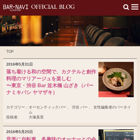
TOP
2016年5月31日
落ち着ける和の空間で、カクテルと創作
料理のマリアージュを楽しむ
〜東京・渋谷 Bar 並木橋 山ざき（バー
ナミキバシ ヤマザキ）
カテゴリー：
オーセンティックバー 、 渋谷 バー 、 女性編集者のバータイ
ム
投稿者:
大塚真里
2016年5月25日
音楽に自転車、多趣味のオーナーとの会