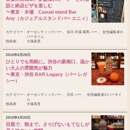
話と絶品ピザを楽しむ
〜東京・木場 Casual stand Bar
Any（カジュアルスタンドバー エニィ）
カテゴリー：
オーセンティックバー 、 深川 木場 葛西 バー 、 女性編集者の
バータイム
投稿者:
大塚真里
2016年4月28日
ひとりでも気軽に。渋谷の新南口、温か
い大人の雰囲気が魅力
〜東京・渋谷 BAR Legacy（バー レガ
シー）
カテゴリー：
オーセンティックバー 、 渋谷 バー 、 女性編集者のバータイ
ム
投稿者:
大塚真里
2016年4月20日
目黒で、朝まで。さりげないもてなしが