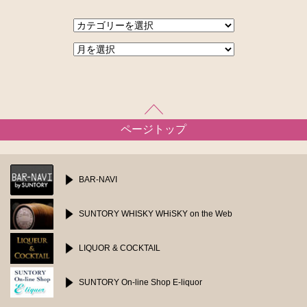
ページトップ
BAR-NAVI
SUNTORY WHISKY
WHiSKY on the Web
LIQUOR & COCKTAIL
SUNTORY On-line Shop
E-liquor