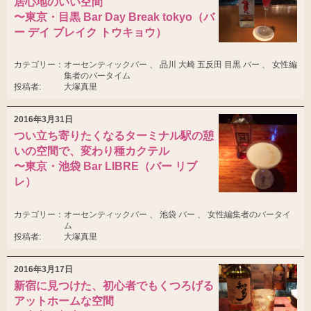
居心地のいい空間
〜東京・目黒 Bar Day Break tokyo（バ
ー デイ ブレイク トウキョウ）
カテゴリー：
オーセンティックバー 、 品川 大崎 五反田 目黒 バー 、 女性編
集者のバータイム
投稿者:
大塚真里
2016年3月31日
つい立ち寄りたくなるターミナル駅の憩
いの空間で、変わり種カクテル
〜東京・池袋 Bar LIBRE（バー リブ
レ）
カテゴリー：
オーセンティックバー 、 池袋 バー 、 女性編集者のバータイ
ム
投稿者:
大塚真里
2016年3月17日
新宿に見つけた、初心者でもくつろげる
アットホームな空間