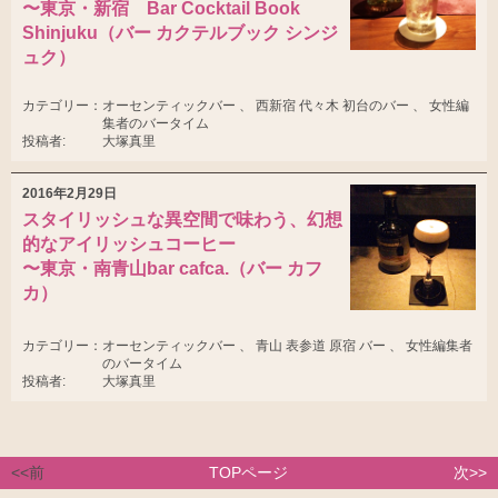
〜東京・新宿 Bar Cocktail Book
Shinjuku（バー カクテルブック シンジ
ュク）
カテゴリー：
オーセンティックバー 、 西新宿 代々木 初台のバー 、 女性編
集者のバータイム
投稿者:
大塚真里
2016年2月29日
スタイリッシュな異空間で味わう、幻想
的なアイリッシュコーヒー
〜東京・南青山bar cafca.（バー カフ
カ）
カテゴリー：
オーセンティックバー 、 青山 表参道 原宿 バー 、 女性編集者
のバータイム
投稿者:
大塚真里
<<前
TOPページ
次>>