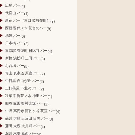
広尾 バー
(4)
代官山 バー
(1)
新宿 バー（東口 歌舞伎町）
(9)
西新宿 代々木 初台のバー
(9)
池袋 バー
(6)
日本橋 バー
(2)
東京駅 有楽町 日比谷 バー
(4)
新橋 浜松町 三田 バー
(3)
お台場 バー
(5)
青山 表参道 原宿 バー
(7)
中目黒 自由が丘 バー
(2)
三軒茶屋 下北沢 バー
(2)
秋葉原 御茶ノ水 神田 バー
(1)
四谷 飯田橋 神楽坂 バー
(2)
中野 高円寺 阿佐ヶ谷 荻窪 バー
(4)
品川 大崎 五反田 目黒 バー
(3)
蒲田 大森 大井町 バー
(4)
深川 木場 葛西 バー
(4)