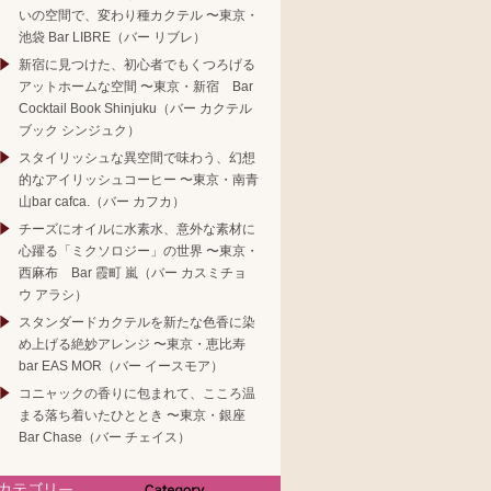
いの空間で、変わり種カクテル 〜東京・
池袋 Bar LIBRE（バー リブレ）
新宿に見つけた、初心者でもくつろげる
アットホームな空間 〜東京・新宿 Bar
Cocktail Book Shinjuku（バー カクテル
ブック シンジュク）
スタイリッシュな異空間で味わう、幻想
的なアイリッシュコーヒー 〜東京・南青
山bar cafca.（バー カフカ）
チーズにオイルに水素水、意外な素材に
心躍る「ミクソロジー」の世界 〜東京・
西麻布 Bar 霞町 嵐（バー カスミチョ
ウ アラシ）
スタンダードカクテルを新たな色香に染
め上げる絶妙アレンジ 〜東京・恵比寿
bar EAS MOR（バー イースモア）
コニャックの香りに包まれて、こころ温
まる落ち着いたひととき 〜東京・銀座
Bar Chase（バー チェイス）