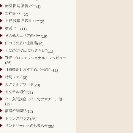
赤羽 田端 巣鴨 バー
(1)
吉祥寺 バー
(2)
上野 浅草 日暮里 バー
(2)
横浜 バー
(11)
その他のエリアのバー
(19)
口コミの多い注目店
(10)
くにの"この店に行きたい"
(11)
THE プロフェッショナルインタビュー
(26)
【特徴別】おすすめバー紹介
(11)
特別フェア
(3)
カクテルアワード
(28)
カクテル紹介
(61)
バー入門講座（バーでのマナー、他）
(19)
蒸溜所訪問記
(12)
トラックバック
(26)
サントリーからのお知らせ
(35)