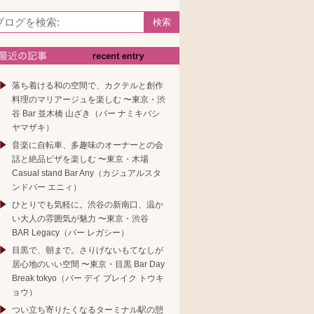
最近の記事
落ち着ける和の空間で、カクテルと創作
料理のマリアージュを楽しむ 〜東京・渋
谷 Bar 並木橋 山ざき（バー ナミキバシ
ヤマザキ）
音楽に自転車、多趣味のオーナーとの会
話と絶品ピザを楽しむ 〜東京・木場
Casual stand Bar Any（カジュアルスタ
ンドバー エニィ）
ひとりでも気軽に。渋谷の新南口、温か
い大人の雰囲気が魅力 〜東京・渋谷
BAR Legacy（バー レガシー）
目黒で、朝まで。さりげないもてなしが
居心地のいい空間 〜東京・目黒 Bar Day
Break tokyo（バー デイ ブレイク トウキ
ョウ）
つい立ち寄りたくなるターミナル駅の憩