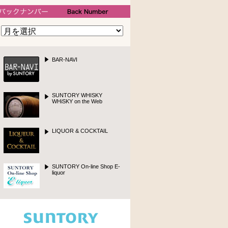
バックナンバー
BAR-NAVI
SUNTORY WHISKY
WHiSKY on the Web
LIQUOR & COCKTAIL
SUNTORY On-line Shop
E-
liquor