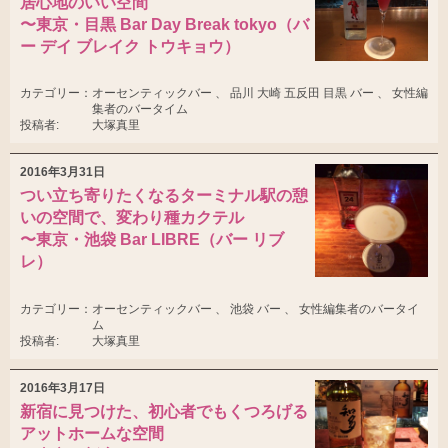
居心地のいい空間
〜東京・目黒 Bar Day Break tokyo（バ
ー デイ ブレイク トウキョウ）
カテゴリー：
オーセンティックバー 、 品川 大崎 五反田 目黒 バー 、 女性編
集者のバータイム
投稿者:
大塚真里
2016年3月31日
つい立ち寄りたくなるターミナル駅の憩
いの空間で、変わり種カクテル
〜東京・池袋 Bar LIBRE（バー リブ
レ）
カテゴリー：
オーセンティックバー 、 池袋 バー 、 女性編集者のバータイ
ム
投稿者:
大塚真里
2016年3月17日
新宿に見つけた、初心者でもくつろげる
アットホームな空間