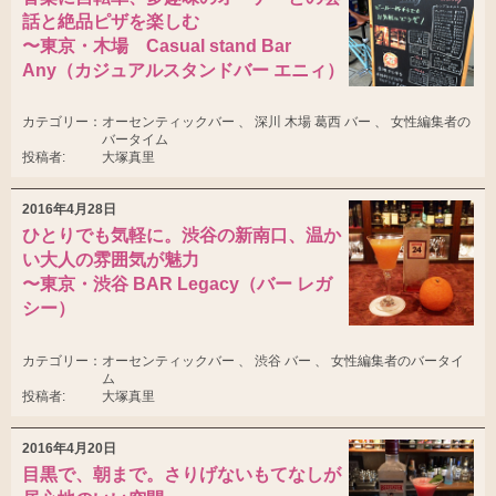
話と絶品ピザを楽しむ
〜東京・木場 Casual stand Bar
Any（カジュアルスタンドバー エニィ）
カテゴリー：
オーセンティックバー 、 深川 木場 葛西 バー 、 女性編集者の
バータイム
投稿者:
大塚真里
2016年4月28日
ひとりでも気軽に。渋谷の新南口、温か
い大人の雰囲気が魅力
〜東京・渋谷 BAR Legacy（バー レガ
シー）
カテゴリー：
オーセンティックバー 、 渋谷 バー 、 女性編集者のバータイ
ム
投稿者:
大塚真里
2016年4月20日
目黒で、朝まで。さりげないもてなしが