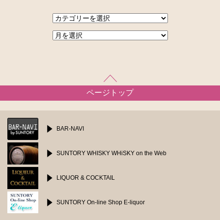
ページトップ
BAR-NAVI
SUNTORY WHISKY
WHiSKY on the Web
LIQUOR & COCKTAIL
SUNTORY On-line Shop
E-liquor