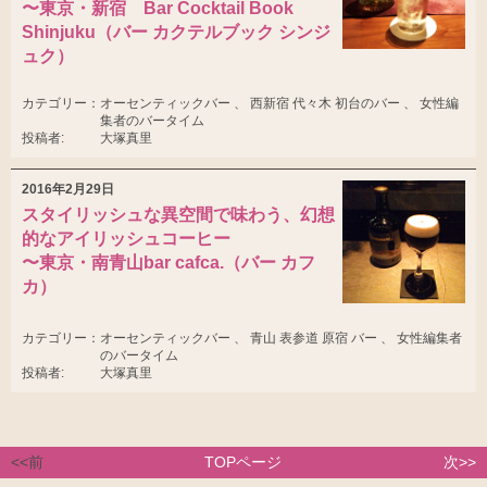
〜東京・新宿 Bar Cocktail Book
Shinjuku（バー カクテルブック シンジ
ュク）
カテゴリー：
オーセンティックバー 、 西新宿 代々木 初台のバー 、 女性編
集者のバータイム
投稿者:
大塚真里
2016年2月29日
スタイリッシュな異空間で味わう、幻想
的なアイリッシュコーヒー
〜東京・南青山bar cafca.（バー カフ
カ）
カテゴリー：
オーセンティックバー 、 青山 表参道 原宿 バー 、 女性編集者
のバータイム
投稿者:
大塚真里
<<前
TOPページ
次>>