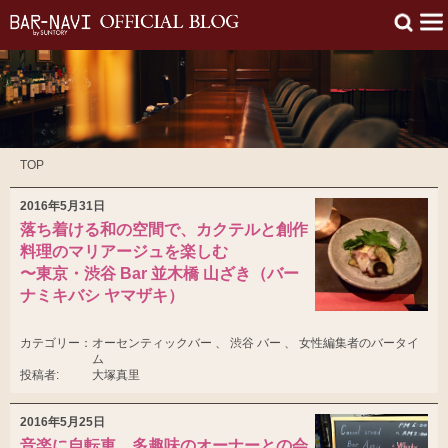
TOP
2016年5月31日
落ち着ける和の空間で、カクテルと創作
料理のマリアージュを楽しむ
〜東京・渋谷 Bar 並木橋 山ざき（バー
ナミキバシ ヤマザキ）
カテゴリー：
オーセンティックバー 、 渋谷 バー 、 女性編集者のバータイ
ム
投稿者:
大塚真里
2016年5月25日
音楽に自転車、多趣味のオーナーとの会